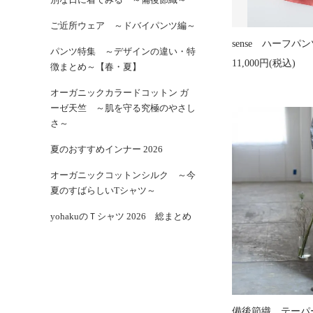
ご近所ウェア ～ドバイパンツ編～
sense ハーフ
パンツ特集 ～デザインの違い・特
11,000円(税込)
徴まとめ～【春・夏】
オーガニックカラードコットン ガ
ーゼ天竺 ～肌を守る究極のやさし
さ～
夏のおすすめインナー 2026
オーガニックコットンシルク ～今
夏のすばらしいTシャツ～
yohakuのＴシャツ 2026 総まとめ
備後節織 テーパード