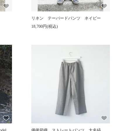
リ
リネン テーパードパンツ ネイビー
18,700円(税込)
odel
備後節織 ストレートパンツ 大名縞