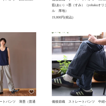
藍(あい）×墨（すみ）（yohakuオリ
ル 厚地）
19,800円(税込)
ートパンツ 薄墨（普通
備後節織 ストレートパンツ 中紺×