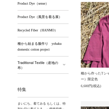
Product Dye（sense）
Product Dye（風景を着る展）
Recycled Fiber（HANMO）
種から始まる服作り yohaku
domestic cotton project
Traditional Textile（産地の
布）
種から作ったTシャツ
ー）限定色
6,600円(税込)
特集
まいにち、着てみる もしくは、特
別な日に着てみる ～備後節織～