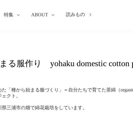
読みもの
特集
ABOUT
作り yohaku domestic cotton pr
めた「種から始まる服づくり」＝自分たちで育てた茶綿（organic 
ジェクト。
川県三浦市の畑で綿花栽培をしています。