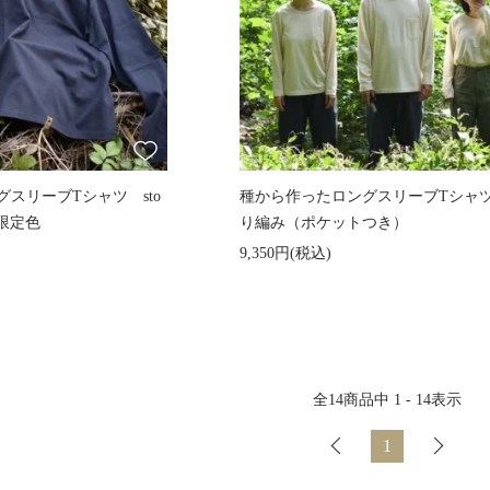
スリーブTシャツ sto
種から作ったロングスリーブTシャ
限定色
り編み（ポケットつき）
9,350円(税込)
全
14
商品中
1 - 14
表示
1