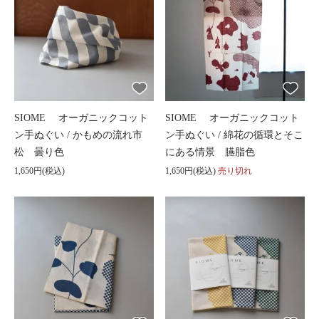
SIOME オーガニックコット
SIOME オーガニックコット
ン手ぬぐい / かもめの流れ市
ン手ぬぐい / 綿花の循環とそこ
松 曇り色
にある情景 臙脂色
1,650円(税込)
1,650円(税込)
売り切れ