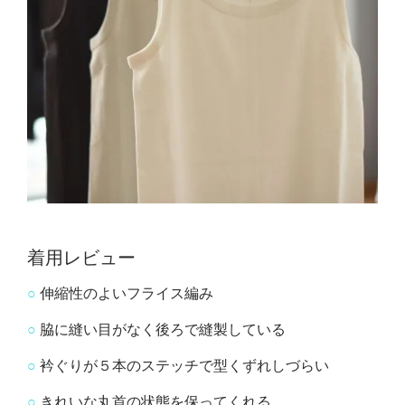
着用レビュー
○
伸縮性のよいフライス編み
○
脇に縫い目がなく後ろで縫製している
○
衿ぐりが５本のステッチで型くずれしづらい
○
きれいな丸首の状態を保ってくれる