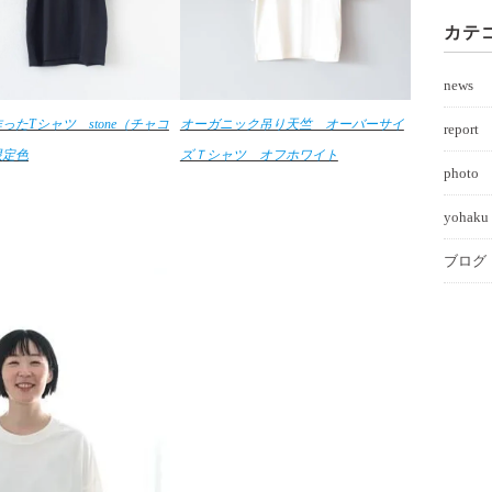
カテ
news
ったTシャツ stone（チャコ
オーガニック吊り天竺 オーバーサイ
report
限定色
ズＴシャツ オフホワイト
photo
yohaku 
ブログ