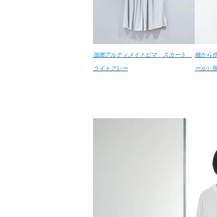
強撚アルティメイトピマ スカート
種から作
ライトグレー
ール）