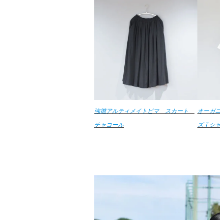
強撚アルティメイトピマ スカート
オーガ
チャコール
ズＴシ