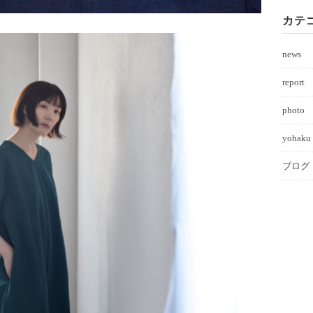
カテ
news
report
photo
yohaku 
ブログ