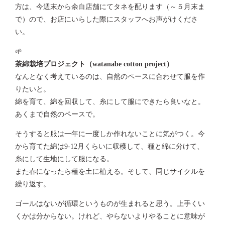
方は、今週末から余白店舗にてタネを配ります（～５月末ま
で）ので、お店にいらした際にスタッフへお声がけくださ
い。
🌱
茶綿栽培プロジェクト（watanabe cotton project）
なんとなく考えているのは、自然のペースに合わせて服を作
りたいと。
綿を育て、綿を回収して、糸にして服にできたら良いなと。
あくまで自然のペースで。
そうすると服は一年に一度しか作れないことに気がつく。今
から育てた綿は9-12月くらいに収穫して、種と綿に分けて、
糸にして生地にして服になる。
また春になったら種を土に植える。そして、同じサイクルを
繰り返す。
ゴールはないが循環というものが生まれると思う。上手くい
くかは分からない。けれど、やらないよりやることに意味が