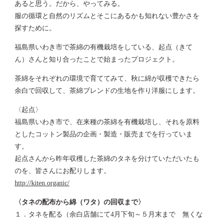
あると思う。だから、やってみる。
服の循環と自然のリズムとそこにあるかも知れない豊かさを
探すために。
福島県いわき市で茶綿の有機栽培をしている、起点（きて
ん）さんと知り合ったことで始まったプロジェクト。
茶綿をそれぞれの環境で育ててみて、秋に綿が収穫できたら
余白で回収して、茶綿ブレンドの生地を作り洋服にします。
〈起点〉
福島県いわき市で、在来種の茶綿を有機栽培し、それを原料
としたコットン製品の企画・製造・販売までを行っていま
す。
起点さんから昨年収穫した茶綿のタネを分けていただいたも
のを、皆さんにお配りします。
http://kiten.organic/
〈タネの配布から綿（ワタ）の回収まで〉
１．タネを配る（余白店舗にて4月下旬～５月末まで 無くな