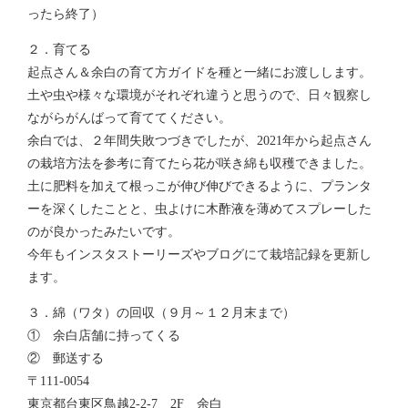
ったら終了）
２．育てる
起点さん＆余白の育て方ガイドを種と一緒にお渡しします。
土や虫や様々な環境がそれぞれ違うと思うので、日々観察し
ながらがんばって育ててください。
余白では、２年間失敗つづきでしたが、2021年から起点さん
の栽培方法を参考に育てたら花が咲き綿も収穫できました。
土に肥料を加えて根っこが伸び伸びできるように、プランタ
ーを深くしたことと、虫よけに木酢液を薄めてスプレーした
のが良かったみたいです。
今年もインスタストーリーズやブログにて栽培記録を更新し
ます。
３．綿（ワタ）の回収（９月～１２月末まで）
① 余白店舗に持ってくる
② 郵送する
〒111-0054
東京都台東区鳥越2-2-7 2F 余白