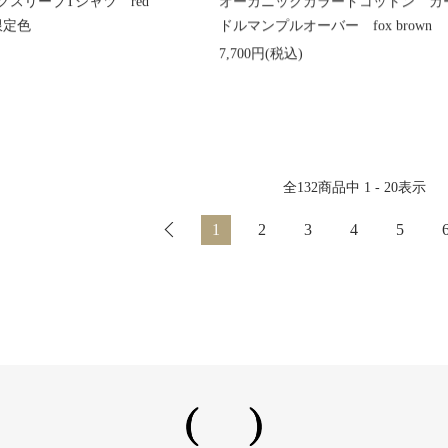
スリーブTシャツ red
オーガニックカラードコットン 
限定色
ドルマンプルオーバー fox brown
7,700円(税込)
全
132
商品中
1 - 20
表示
1
2
3
4
5