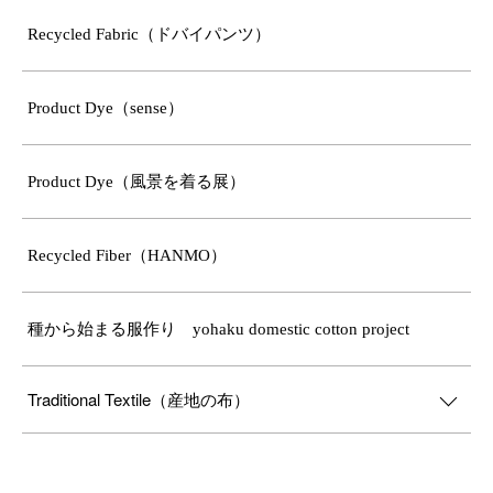
Recycled Fabric（ドバイパンツ）
Product Dye（sense）
Product Dye（風景を着る展）
Recycled Fiber（HANMO）
種から始まる服作り yohaku domestic cotton project
Traditional Textile（産地の布）