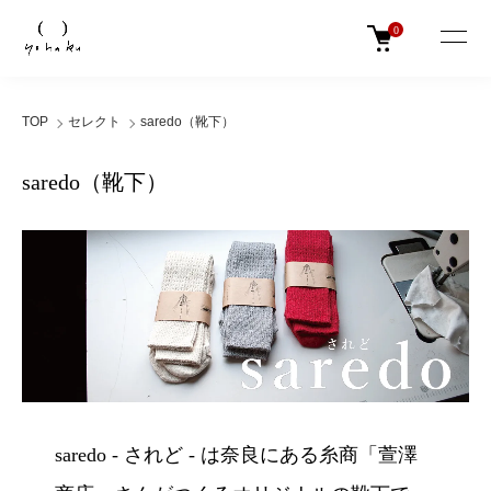
0
TOP
セレクト
saredo（靴下）
saredo（靴下）
saredo - されど - は奈良にある糸商「萱澤