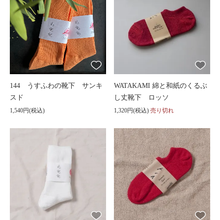
144 うすふわの靴下 サンキ
WATAKAMI 綿と和紙のくるぶ
スド
し丈靴下 ロッソ
1,540円(税込)
1,320円(税込)
売り切れ